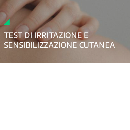
TEST DI IRRITAZIONE E
SENSIBILIZZAZIONE CUTANEA
TEST DI IRRITAZIONE CUTANEA
Il test di irritazione cutanea in vitro valuta se le
sostanze associate a un dispositivo medico possono
causare irritazione a contatto con la pelle.
Questi studi sono eseguiti utilizzando
metodi in vitro
validati secondo la norma ISO 10993-23 e la linea
guida OECD 439, che consentono la valutazione del
potenziale irritativo mediante modelli di pelle