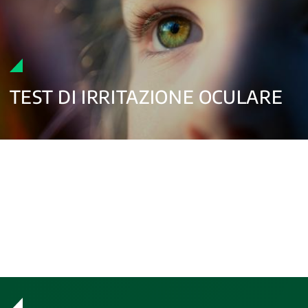
TEST DI IRRITAZIONE OCULARE
Il test di irritazione oculare valuta i potenziali effetti oculari delle
sostanze rilasciate dai dispositivi medici.
La valutazione è condotta utilizzando
metodologie in vitro
,
incluso il test su epitelio corneale umano ricostruito, eseguito
secondo la linea guida OECD 492B.