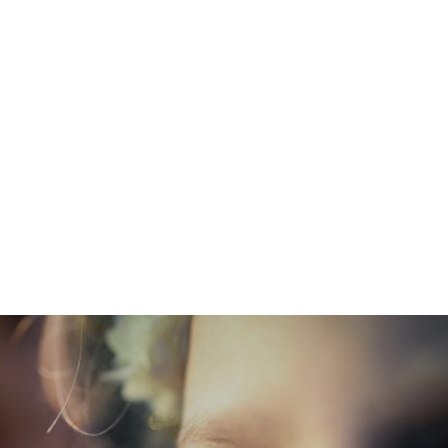
ricostruita.
TEST DI SENSIBILIZZAZIONE CUTANEA
Il test di sensibilizzazione cutanea valuta il potenziale
delle sostanze associate a un dispositivo medico di
indurre reazioni allergiche dopo esposizione cutanea.
Queste valutazioni sono eseguite utilizzando metodi di
sensibilizzazione in vitro in conformità alla norma ISO
10993-10 e alle linee guida OECD 442C, 442D e 442E,
utilizzate per studiare i principali meccanismi biologici
coinvolti nella sensibilizzazione cutanea.